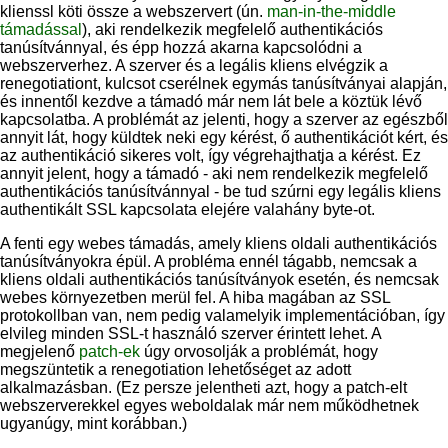
klienssl köti össze a webszervert (ún.
man-in-the-middle
támadással
), aki rendelkezik megfelelő authentikációs
tanúsítvánnyal, és épp hozzá akarna kapcsolódni a
webszerverhez. A szerver és a legális kliens elvégzik a
renegotiationt, kulcsot cserélnek egymás tanúsítványai alapján,
és innentől kezdve a támadó már nem lát bele a köztük lévő
kapcsolatba. A problémát az jelenti, hogy a szerver az egészből
annyit lát, hogy küldtek neki egy kérést, ő authentikációt kért, és
az authentikáció sikeres volt, így végrehajthatja a kérést. Ez
annyit jelent, hogy a támadó - aki nem rendelkezik megfelelő
authentikációs tanúsítvánnyal - be tud szúrni egy legális kliens
authentikált SSL kapcsolata elejére valahány byte-ot.
A fenti egy webes támadás, amely kliens oldali authentikációs
tanúsítványokra épül. A probléma ennél tágabb, nemcsak a
kliens oldali authentikációs tanúsítványok esetén, és nemcsak
webes környezetben merül fel. A hiba magában az SSL
protokollban van, nem pedig valamelyik implementációban, így
elvileg minden SSL-t használó szerver érintett lehet. A
megjelenő
patch-ek
úgy orvosolják a problémát, hogy
megszüntetik a renegotiation lehetőséget az adott
alkalmazásban. (Ez persze jelentheti azt, hogy a patch-elt
webszerverekkel egyes weboldalak már nem működhetnek
ugyanúgy, mint korábban.)