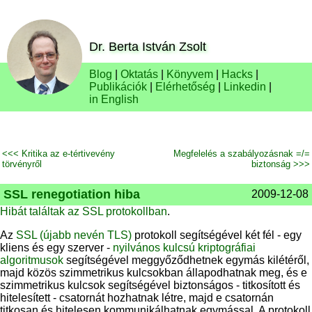
Dr. Berta István Zsolt
Blog
|
Oktatás
|
Könyvem
|
Hacks
|
Publikációk
|
Elérhetőség
|
Linkedin
|
in English
<<< Kritika az e-tértivevény
Megfelelés a szabályozásnak =/=
törvényről
biztonság >>>
SSL renegotiation hiba
2009-12-08
Hibát találtak az SSL protokollban
.
Az
SSL (újabb nevén TLS)
protokoll segítségével két fél - egy
kliens és egy szerver -
nyilvános kulcsú kriptográfiai
algoritmusok
segítségével meggyőződhetnek egymás kilétéről,
majd közös szimmetrikus kulcsokban állapodhatnak meg, és e
szimmetrikus kulcsok segítségével biztonságos - titkosított és
hitelesített - csatornát hozhatnak létre, majd e csatornán
titkosan és hitelesen kommunikálhatnak egymással. A protokoll