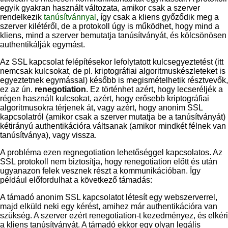
egyik gyakran használt változata, amikor csak a szerver
rendelkezik
tanúsítvánnyal
, így csak a kliens győződik meg a
szerver kilétéről, de a protokoll úgy is működhet, hogy mind a
kliens, mind a szerver bemutatja tanúsítványát, és kölcsönösen
authentikálják egymást.
Az SSL kapcsolat felépítésekor lefolytatott kulcsegyeztetést (itt
nemcsak kulcsokat, de pl. kriptográfiai algoritmuskészleteket is
egyeztetnek egymással) később is megismételhetik résztvevők,
ez az ún.
renegotiation
. Ez történhet azért, hogy lecseréljék a
régen használt kulcsokat, azért, hogy erősebb kriptográfiai
algoritmusokra térjenek át, vagy azért, hogy anonim SSL
kapcsolatról (amikor csak a szerver mutatja be a tanúsítványát)
kétirányú authentikációra váltsanak (amikor mindkét félnek van
tanúsítványa), vagy vissza.
A probléma ezen regnegotiation lehetőséggel kapcsolatos. Az
SSL protokoll nem biztosítja, hogy renegotiation előtt és után
ugyanazon felek vesznek részt a kommunikációban. Így
például előfordulhat a következő támadás:
A támadó anonim SSL kapcsolatot létesít egy webszerverrel,
majd elküld neki egy kérést, amihez már authentikációra van
szükség. A szerver ezért renegotiation-t kezedményez, és elkéri
a kliens tanúsítványát. A támadó ekkor egy olyan legális