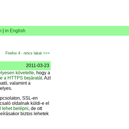
n
|
in English
Firefox 4 - nincs lakat >>>
2011-03-23
élyesen követelte
, hogy a
te a HTTPS bejáratát
. Azt
ható, valamint a
helyes.
apcsolaton, SSL-en
saló oldalnak küldi-e el
 lehet belépni
, de ott
beírásakor biztos lehetek