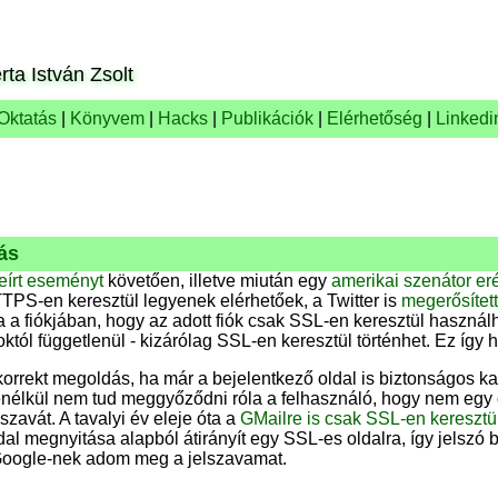
rta István Zsolt
Oktatás
|
Könyvem
|
Hacks
|
Publikációk
|
Elérhetőség
|
Linkedi
ás
eírt eseményt
követően, illetve miután egy
amerikai szenátor er
PS-en keresztül legyenek elérhetőek, a Twitter is
megerősítet
ja a fiókjában, hogy az adott fiók csak SSL-en keresztül használ
októl függetlenül - kizárólag SSL-en keresztül történhet. Ez így 
orrekt megoldás, ha már a bejelentkező oldal is biztonságos k
 enélkül nem tud meggyőződni róla a felhasználó, hogy nem egy c
szavát. A tavalyi év eleje óta a
GMailre is csak SSL-en keresztül
dal megnyitása alapból átirányít egy SSL-es oldalra, így jelszó 
Google-nek adom meg a jelszavamat.