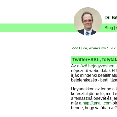
Dr. Be
Blog
|
<<< Dude, where's my SSL?
Twitter+SSL, folytat
Az
előző bejegyzésben l
népszerű weboldalak HTT
írják mindenki beállíthat
bejelentkezés - beállítás
Ugyanakkor, az lenne a k
keresztül jönne le, mert
a felhasználónevét és jel
már a
http://gmail.com
ol
benne, hogy valóban a 