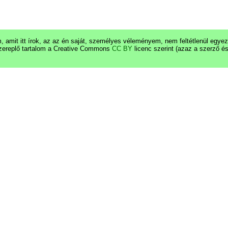
 amit itt írok, az az én saját, személyes véleményem, nem feltétlenül egy
zereplő tartalom a Creative Commons
CC BY
licenc szerint (azaz a szerző é