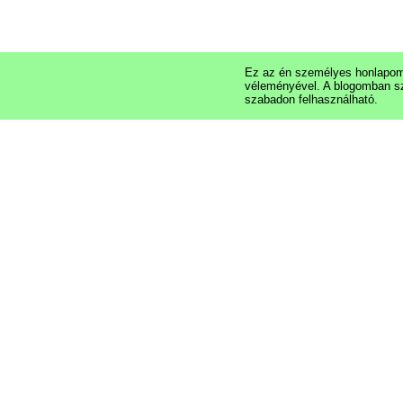
Ez az én személyes honlapom,
véleményével. A blogomban s
szabadon felhasználható.