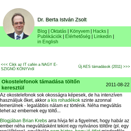
Dr. Berta István Zsolt
Blog
|
Oktatás
|
Könyvem
|
Hacks
|
Publikációk
|
Elérhetőség
|
Linkedin
|
in English
<<< Cikk az IT cafén a NAGY E-
Új AES támadások (2011) >>>
SZIGNÓ KÖNYVről
Okostelefonok támadása töltőn
2011-08-22
keresztül
Az okostelefonok sok okosságra képesek, de ha intenzíven
használjuk őket, akkor
a kis rohadékok
szinte azonnal
lemerülnek - legalábbis nálam ez történik. Néha megváltás
lehet az embernek egy töltő...
Blogjában Brian Krebs
arra hívja fel a figyelmet, hogy habár az
ember néha megváltásként tekint egy nyilvános töltőre (pl. egy