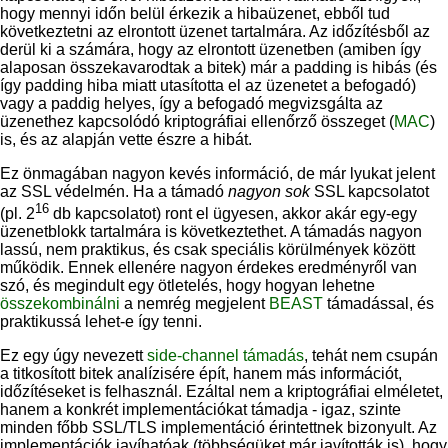
hogy mennyi időn belül érkezik a hibaüzenet, ebből tud
következtetni az elrontott üzenet tartalmára. Az időzítésből az
derül ki a számára, hogy az elrontott üzenetben (amiben így
alaposan összekavarodtak a bitek) már a padding is hibás (és
így padding hiba miatt utasította el az üzenetet a befogadó)
vagy a paddig helyes, így a befogadó megvizsgálta az
üzenethez kapcsolódó kriptográfiai ellenőrző összeget (
MAC
)
is, és az alapján vette észre a hibát.
Ez önmagában nagyon kevés információ, de már lyukat jelent
az SSL védelmén. Ha a támadó
nagyon sok
SSL kapcsolatot
16
(pl. 2
db kapcsolatot) ront el ügyesen, akkor akár egy-egy
üzenetblokk tartalmára is következtethet. A támadás nagyon
lassú, nem praktikus, és csak speciális körülmények között
működik. Ennek ellenére nagyon érdekes eredményről van
szó, és megindult egy ötletelés, hogy hogyan lehetne
összekombinálni
a nemrég megjelent
BEAST
támadással, és
praktikussá lehet-e így tenni.
Ez egy úgy nevezett
side-channel támadás
, tehát nem csupán
a titkosított bitek analízisére épít, hanem más információt,
időzítéseket is felhasznál. Ezáltal nem a kriptográfiai elméletet,
hanem a konkrét implementációkat támadja - igaz, szinte
minden főbb SSL/TLS implementáció érintettnek bizonyult. Az
implementációk javíhatóak (többségüket már javították is), hogy