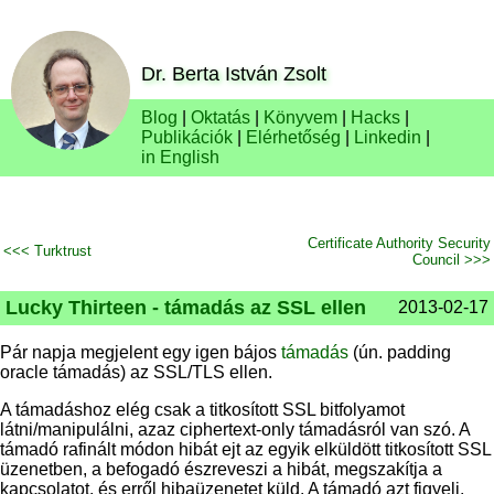
Dr. Berta István Zsolt
Blog
|
Oktatás
|
Könyvem
|
Hacks
|
Publikációk
|
Elérhetőség
|
Linkedin
|
in English
Certificate Authority Security
<<< Turktrust
Council >>>
Lucky Thirteen - támadás az SSL ellen
2013-02-17
Pár napja megjelent egy igen bájos
támadás
(ún. padding
oracle támadás) az SSL/TLS ellen.
A támadáshoz elég csak a titkosított SSL bitfolyamot
látni/manipulálni, azaz ciphertext-only támadásról van szó. A
támadó rafinált módon hibát ejt az egyik elküldött titkosított SSL
üzenetben, a befogadó észreveszi a hibát, megszakítja a
kapcsolatot, és erről hibaüzenetet küld. A támadó azt figyeli,