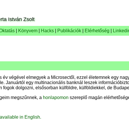
rta István Zsolt
Oktatás
|
Könyvem
|
Hacks
|
Publikációk
|
Elérhetőség
|
Linkedi
s év végével elmegyek a Microsectől, ezzel életemnek egy na
le. Januártól egy multinacionális banknál leszek információbizt
fogok dolgozni, elsősorban külföldre, külföldiekkel, de Budape
égeim megszűnnek, a
honlapomon
szereplő magán elérhetőség
available in English.