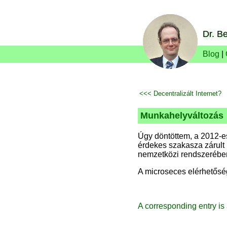
Dr. Be
Blog
|
<<< Decentralizált Internet?
Munkahelyváltozás
Úgy döntöttem, a 2012-e
érdekes szakasza zárult 
nemzetközi rendszerében 
A microseces elérhetős
A corresponding entry is 