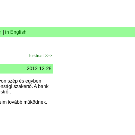
n
|
in English
Turktrust >>>
2012-12-28
gyon szép és egyben
onsági szakértő. A bank
stről.
eim tovább működnek.