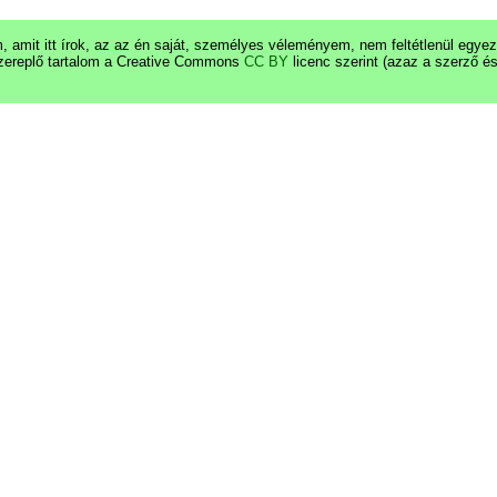
 amit itt írok, az az én saját, személyes véleményem, nem feltétlenül egy
zereplő tartalom a Creative Commons
CC BY
licenc szerint (azaz a szerző é