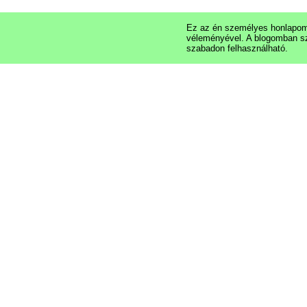
Ez az én személyes honlapom,
véleményével. A blogomban s
szabadon felhasználható.