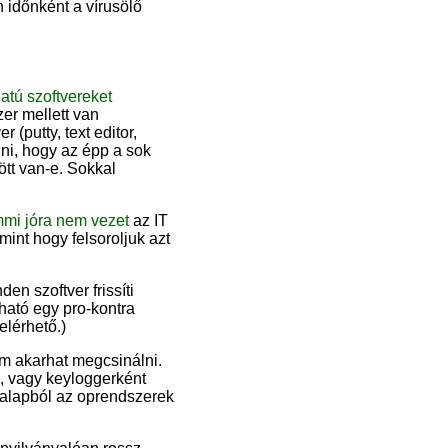
 időnként a vírusölő
latú szoftvereket
er mellett van
(putty, text editor,
álni, hogy az épp a sok
ött van-e. Sokkal
mi jóra nem vezet
az IT
mint hogy felsoroljuk azt
en szoftver frissíti
ható egy pro-kontra
elérhető.)
em akarhat megcsinálni.
l, vagy keyloggerként
ja alapból az oprendszerek