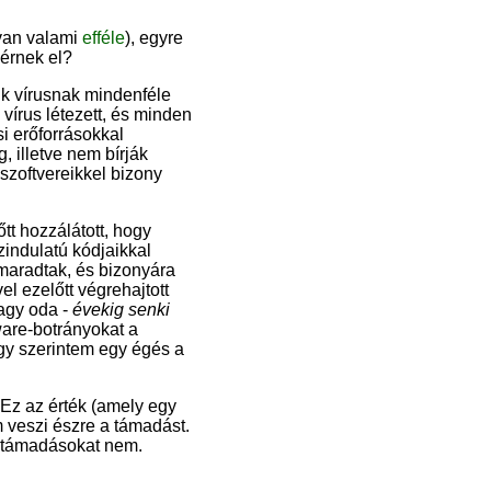
 van valami
efféle
), egyre
 érnek el?
k vírusnak mindenféle
 vírus létezett, és minden
si erőforrásokkal
, illetve nem bírják
szoftvereikkel bizony
tt hozzálátott, hogy
szindulatú kódjaikkal
 maradtak, és bizonyára
l ezelőtt végrehajtott
agy oda -
évekig senki
are-botrányokat a
ügy szerintem egy égés a
 Ez az érték (amely egy
m veszi észre a támadást.
ló támadásokat nem.