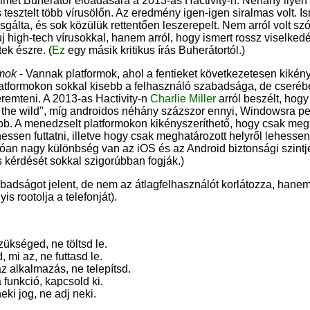
yelmet Buherátor előadására a 2013-as Hactivity-n. Néhány ilyen
és tesztelt több vírusölőn. Az eredmény igen-igen siralmas volt. 
sgálta, és sok közülük rettentően leszerepelt. Nem arról volt sz
j high-tech vírusokkal, hanem arról, hogy ismert rossz viselked
ek észre. (
Ez
egy másik kritikus írás Buherátortól.)
rmok
- Vannak platformok, ahol a fentieket következetesen kikénys
latformokon sokkal kisebb a felhasználó szabadsága, de cserébe 
eremteni. A 2013-as Hactivity-n
Charlie Miller
arról beszélt, hog
n the wild", míg androidos néhány százszor ennyi, Windowsra p
b. A menedzselt platformokon kikényszeríthető, hogy csak meg
ehessen futtatni, illetve hogy csak meghatározott helyről lehessen
tóan nagy különbség van az iOS és az Android biztonsági szintje
s kérdését sokkal szigorúbban fogják.)
abadságot jelent, de nem az átlagfelhasználót korlátozza, han
is rootolja a telefonját).
zükséged, ne töltsd le.
 mi az, ne futtasd le.
z alkalmazás, ne telepítsd.
 funkció, kapcsold ki.
eki jog, ne adj neki.