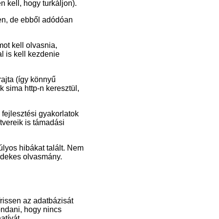
 kell, hogy turkáljon).
en, de ebből adódóan
ot kell olvasnia,
l is kell kezdenie
rajta (így könnyű
k sima http-n keresztül,
fejlesztési gyakorlatok
tvereik is támadási
súlyos hibákat talált. Nem
érdekes olvasmány.
frissen az adatbázisát
ondani, hogy nincs
atívát.