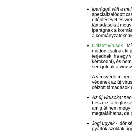
Iparággá vált a ma
specializálódott c
eltérítésével és we
támadásokat megval
iparágnak a kormán
a kormányzatoknak
Célzott vírusok
- Mí
módon csalnak ki p
terjednek, ha egy ví
kémkedni), és nem t
sem jutnak a vírus
A vírusvédelmi ren
védenek az új víru
célzott támadások 
Az új vírusokat neh
beszerzi a legfrisse
amíg át nem megy a 
megtalálhatna, de pr
Jogi ügyek
- Időnké
gyártók szoktak úg