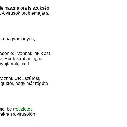
felhasználóra is szükség
 A vírusok problémáját a
ogy a hagyományos,
asonló: "Vannak, akik azt
az. Pontosabban, igaz
nyújtanak, mint
lmaznak URL szűrést,
magukról, hogy már régóta
ol be (
részletes
yakran a vírusölőn