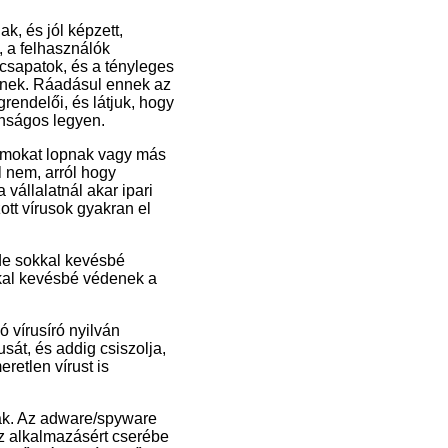
k, és jól képzett,
 a felhasználók
 csapatok, és a tényleges
tenek. Ráadásul ennek az
endelői, és látjuk, hogy
nságos legyen.
zámokat lopnak vagy más
l nem, arról hogy
 vállalatnál akar ipari
ott vírusok gyakran el
 de sokkal kevésbé
kkal kevésbé védenek a
ó vírusíró nyilván
rusát, és addig csiszolja,
retlen vírust is
nak. Az adware/spyware
az alkalmazásért cserébe