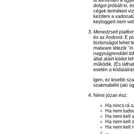
Itt felhívnám a fig
dolgot próbált ki, 
cégek termékeit viz
kezdeni a vadonatú
keyloggert nem vett
Menedzselt platfo
és az Android. E p
biztonságot lehet t
malware létezik "i
nagyságrenddel töb
által aláírt kódot l
működik. (És látha
esetén a kódaláírá
Igen, ez kisebb sz
szakmabélit (aki úgy
Némi józan ész:
Ha nincs rá s
Ha nem tudod,
Ha nem kell a
Ha nem kell a
Ha nem kell n
...