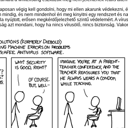
posan végig kell gondolni, hogy mi ellen akarunk védekezni, 
 mindig, és nem mindenhol éri meg kinyitni egy rendszert és nap
ala nyújtott, erősen megkérdőjelezhető szintű védelemért. A víru
ág azt mondani, hogy ha nincs vírusölő, nincs biztonság. Vako