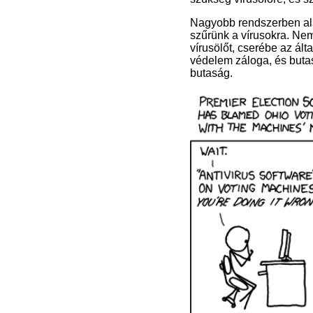
Nagyobb rendszerben ala
szűrünk a vírusokra. Nem
vírusölőt, cserébe az ált
védelem záloga, és butas
butaság.