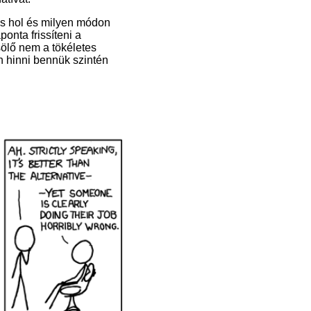
és hol és milyen módon
onta frissíteni a
sölő nem a tökéletes
n hinni bennük szintén