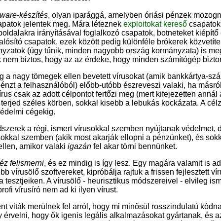
lware-készítés
, olyan iparággá, amelyben óriási pénzek mozogna
sapatok jelentek meg. Mára léteznek
exploitokat
kereső
csapatok,
boldalakra irányításával foglalkozó csapatok, botneteket kiépítő
ósító csapatok, ezek között pedig különféle brókerek közvetí
yzatok (úgy tűnik, minden nagyobb ország kormányzata) is megr
 nem biztos, hogy az az érdeke, hogy minden számítógép bizto
g a nagy tömegek ellen bevetett vírusokat (amik bankkártya-s
énzt a felhasználóból) előbb-utóbb észreveszi valaki, ha másró
rus csak az adott célpontot fertőzi meg (mert kifejezetten annál a
erjed széles körben, sokkal kisebb a lebukás kockázata. A célz
védelmi cégekig.
dszerek a régi, ismert vírusokkal szemben nyújtanak védelmet,
sokkal szemben (akik most akarják ellopni a pénzünket), és so
ellen, amikor valaki
igazán
fel akar törni bennünket.
éz felismerni
, és ez mindig is így lesz. Egy magára valamit is ad
bb vírusölő szoftvereket, kipróbálja rajtuk a frissen fejlesztett ví
tesztjeiken. A vírusölő - heurisztikus módszereivel - elvileg isme
ofi vírusíró nem ad ki ilyen vírust.
nt viták merülnek fel arról, hogy mi minősül rosszindulatú kód
y érvelni, hogy ők igenis legális alkalmazásokat gyártanak, és 