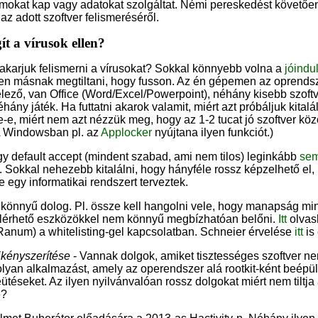
ámokat kap vagy adatokat szolgáltat. Némi pereskedést követően
az adott szoftver felismeréséről.
ít a vírusok ellen?
 akarjuk felismerni a vírusokat? Sokkal könnyebb volna a
jóindu
en másnak megtiltani, hogy fusson. Az én gépemen az oprendsz
ező, van Office (Word/Excel/Powerpoint), néhány kisebb szoftver 
néhány játék. Ha futtatni akarok valamit, miért azt próbáljuk kital
ke-e, miért nem azt nézzük meg, hogy az 1-2 tucat jó szoftver köz
A Windowsban pl. az
Applocker
nyújtana ilyen funkciót.)
gy default accept (mindent szabad, ami nem tilos) leginkább
sem
. Sokkal nehezebb kitalálni, hogy hányféle rossz képzelhető el, 
e egy informatikai rendszert terveztek.
 könnyű dolog. Pl. össze kell hangolni vele, hogy manapság mind
elérhető eszközökkel nem könnyű megbízhatóan belőni.
Itt
olvas
Ranum) a whitelisting-gel kapcsolatban. Schneier érvelése
itt
is 
ikényszerítése
- Vannak dolgok, amiket tisztességes szoftver n
olyan alkalmazást, amely az operendszer alá rootkit-ként beépü
leütéseket. Az ilyen nyilvánvalóan rossz dolgokat miért nem tilt
e?