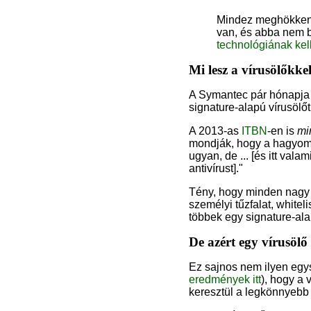
Mindez meghökkentő
van, és abba nem b
technológiának kel
Mi lesz a vírusölőkke
A Symantec pár hónapja 
signature-alapú vírusölő
A 2013-as
ITBN
-en is
mi
mondják, hogy a hagyomá
ugyan, de ... [és itt val
antivírust]."
Tény, hogy minden nagy v
személyi tűzfalat, whitel
többek egy signature-ala
De azért egy vírusölő
Ez sajnos nem ilyen egys
eredmények itt
), hogy a 
keresztül a legkönnyebb f