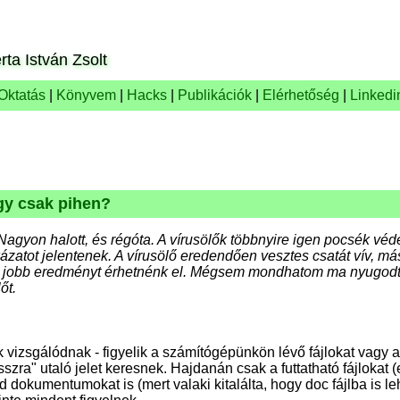
rta István Zsolt
Oktatás
|
Könyvem
|
Hacks
|
Publikációk
|
Elérhetőség
|
Linkedi
agy csak pihen?
Nagyon halott, és régóta. A vírusölők többnyire igen pocsék véd
zatot jelentenek. A vírusölő eredendően vesztes csatát vív, má
al jobb eredményt érhetnénk el. Mégsem mondhatom ma nyugodt 
őt.
 vizsgálódnak - figyelik a számítógépünkön lévő fájlokat vagy a 
osszra" utaló jelet keresnek. Hajdanán csak a futtatható fájlokat (
 dokumentumokat is (mert valaki kitalálta, hogy doc fájlba is le