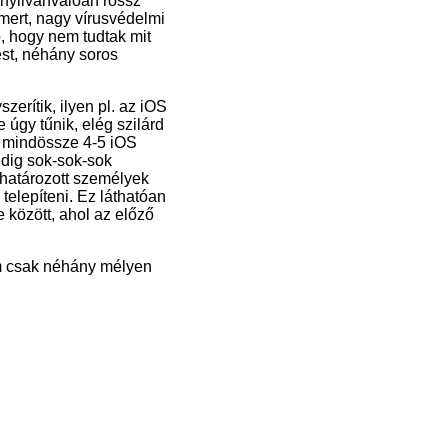
 nyilvánvalóan rossz
Ismert, nagy vírusvédelmi
ó, hogy nem tudtak mit
ést, néhány soros
zerítik, ilyen pl. az iOS
úgy tűnik, elég szilárd
y mindössze 4-5 iOS
edig sok-sok-sok
határozott személyek
 telepíteni. Ez láthatóan
 között, ahol az előző
em csak néhány mélyen