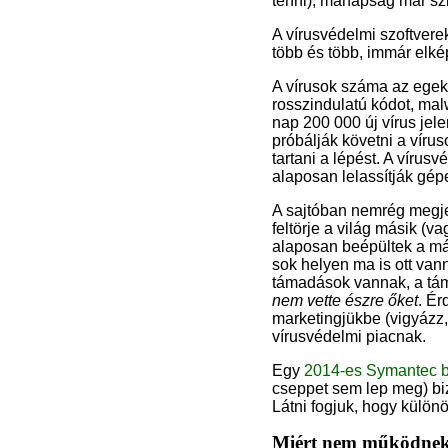
tenni), manapság már szi
A vírusvédelmi szoftvere
több és több, immár elké
A vírusok száma az egek
rosszindulatú kódot, mal
nap 200 000 új vírus jele
próbálják követni a vírus
tartani a lépést. A víru
alaposan lelassítják gép
A sajtóban nemrég megjele
feltörje a világ másik (va
alaposan beépültek a más
sok helyen ma is ott van
támadások vannak, a tám
nem vette észre őket
. Ér
marketingjükbe (vigyázz,
vírusvédelmi piacnak.
Egy
2014-es Symantec b
cseppet sem lep meg) biz
Látni fogjuk, hogy külön
Miért nem működnek 