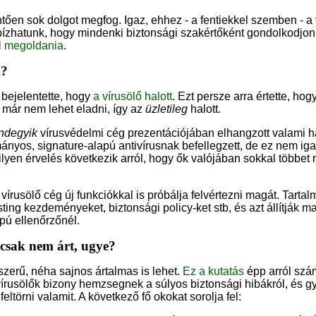
en sok dolgot megfog. Igaz, ehhez - a fentiekkel szemben - a 
ízhatunk, hogy mindenki biztonsági szakértőként gondolkodjon.
l megoldania
.
l?
bejelentette, hogy
a vírusölő halott
. Ezt persze arra értette, h
t már nem lehet eladni, így az
üzletileg
halott.
ndegyik
vírusvédelmi cég prezentációjában elhangzott valami h
nyos, signature-alapú antivírusnak befellegzett, de ez nem ig
amilyen érvelés következik arról, hogy ők valójában sokkal többet 
írusölő cég új funkciókkal is próbálja felvértezni magát. Tarta
isting kezdeményeket, biztonsági policy-ket stb, és azt állítják 
pú ellenőrzőnél.
 csak nem árt, ugye?
zerű, néha sajnos ártalmas is lehet.
Ez a kutatás
épp arról szám
vírusölők bizony hemzsegnek a súlyos biztonsági hibákról, és g
eltörni valamit. A következő fő okokat sorolja fel: