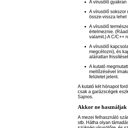
A vírusölő gyakran 
A vírusölő sokszor
össze-vissza lehet
A vírusölő természe
értelmeznie. (Ráadá
valamit.) A C/C++ n
A vírusölő kapcsola
megcélozni), és kap
aláíratlan frissítése
A kutató megmutatt
mellőzésével írnak/
felületet jelent.
A kutató két hónapot ford
csak a garázscégek eszk
Sajnos.
Akkor ne használjak 
A mezei felhasználó szám
stb. Hátha olyan támadás
szükség vírusölőre, és s