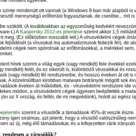
nte mindent figyelnek.
k szinte mindenütt ott vannak (a Windows 8-ban már alapból is
pesztő mennyiségű erőforrást fogyasztanak, de cserébe... mit is
be szökött. (A továbbiakban az egyszerűség kedvéért nevezzün
ware-t.) A
Kaspersky 2012-es jelentése
szerint akkor 1,5 milliárd
nt meg. (Ez időközben rosszabb lett.) A vírusvédelmi cégek óriá
ok fejlődését (a vírusokat ma automatizmusok fedezik fel), de alig
svédelmi cégek nem spórolnak az erőforrásokkal, a miénkkel sem, 
einket.
nt hírek szerint a világ egyik (vagy mindkét) fele évekkel ezelő
gy mindkét) felét, és ez sikerült is, különböző vírusaikkal és ros
ik (vagy mindkét) fél rendszereibe, és hosszú éveken át ott is
nak. A közelmúltban kirobban malware botrányok mögött sok évve
adások éveken át működtek, és - vírusvédelmi rendszere ide v
dekes módon, a vírusvédelmi cégek ügyesen beépítették a malw
 jön az X ország, és feltör, de mi megvédünk), holott az egész 
ejelentés
szerint a vírusölők a támadások 45%-át veszik észre.
ony igen siralmas, azt jelenti, hogy a vírusölő valószínűleg ne
ösen az új, még élő támadásokat, és a kifejezetten ránk irányu
rendesen a vírusölők?