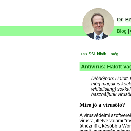
Dr. Be
Blog
|
<<< SSL hibák... még...
Antivirus: Halott v
Dióhéjban: Halott. 
még maguk is kocká
whitelisting) sokk
használjunk vírusöl
Mire jó a vírusölő?
A vírusvédelmi szoftverek
vírusra, illetve valami "r
átnézniük, később a Word