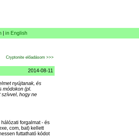
n
|
in English
Cryptonite előadásom >>>
2014-08-11
elmet nyújtanak, és
s módokon (pl.
szívvel, hogy ne
hálózati forgalmat - és
exe, com, bat) kellett
hessen futtatható kódot