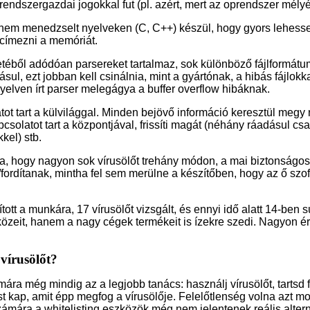
rendszergazdai jogokkal fut (pl. azért, mert az oprendszer mélyén
 nem menedzselt nyelveken (C, C++) készül, hogy gyors lehess
 címezni a memóriát.
téből adódóan parsereket tartalmaz, sok különböző fájlformátum
sul, ezt jobban kell csinálnia, mint a gyártónak, a hibás fájlokka
yelven írt parser melegágya a buffer overflow hibáknak.
tot tart a külvilággal. Minden bejövő információ keresztül megy 
csolatot tart a központjával, frissíti magát (néhány ráadásul csa
kkel) stb.
a, hogy nagyon sok vírusölőt trehány módon, a mai biztonságos 
fordítanak, mintha fel sem merülne a készítőben, hogy az ő szof
ított a munkára, 17 vírusölőt vizsgált, és ennyi idő alatt 14-ben 
özeit, hanem a nagy cégek termékeit is ízekre szedi. Nagyon 
vírusölőt?
ára még mindig az a legjobb tanács: használj vírusölőt, tartsd 
t kap, amit épp megfog a vírusölője. Felelőtlenség volna azt m
zámára a whitelisting eszközök még nem jelentenek reális altern