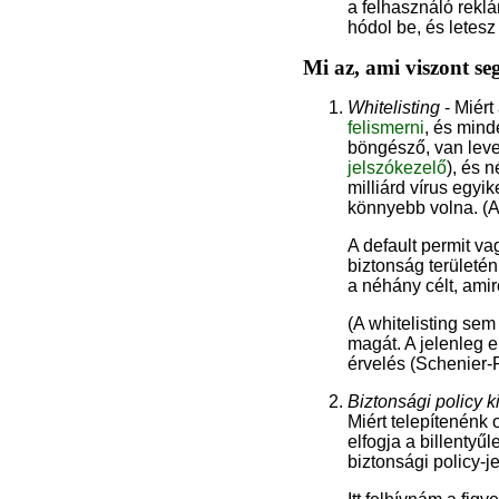
a felhasználó rekl
hódol be, és letesz 
Mi az, ami viszont seg
Whitelisting
- Miért
felismerni
, és mind
böngésző, van level
jelszókezelő
), és 
milliárd vírus egyi
könnyebb volna. (
A default permit va
biztonság területén
a néhány célt, amir
(A whitelisting sem
magát. A jelenleg 
érvelés (Schenier-
Biztonsági policy k
Miért telepítenénk 
elfogja a billentyű
biztonsági policy-j