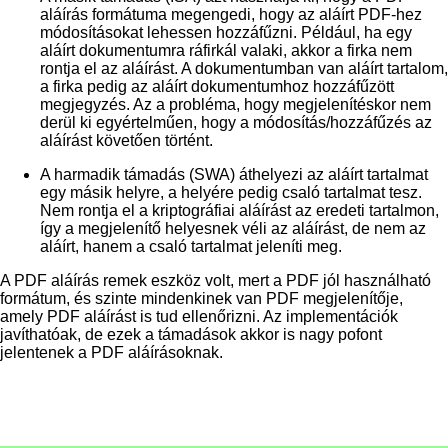
aláírás formátuma megengedi, hogy az aláírt PDF-hez
módosításokat lehessen hozzáfűzni. Például, ha egy
aláírt dokumentumra ráfirkál valaki, akkor a firka nem
rontja el az aláírást. A dokumentumban van aláírt tartalom,
a firka pedig az aláírt dokumentumhoz hozzáfűzött
megjegyzés. Az a probléma, hogy megjelenítéskor nem
derül ki egyértelműen, hogy a módosítás/hozzáfűzés az
aláírást követően történt.
A harmadik támadás (SWA) áthelyezi az aláírt tartalmat
egy másik helyre, a helyére pedig csaló tartalmat tesz.
Nem rontja el a kriptográfiai aláírást az eredeti tartalmon,
így a megjelenítő helyesnek véli az aláírást, de nem az
aláírt, hanem a csaló tartalmat jeleníti meg.
A PDF aláírás remek eszköz volt, mert a PDF jól használható
formátum, és szinte mindenkinek van PDF megjelenítője,
amely PDF aláírást is tud ellenőrizni. Az implementációk
javíthatóak, de ezek a támadások akkor is nagy pofont
jelentenek a PDF aláírásoknak.