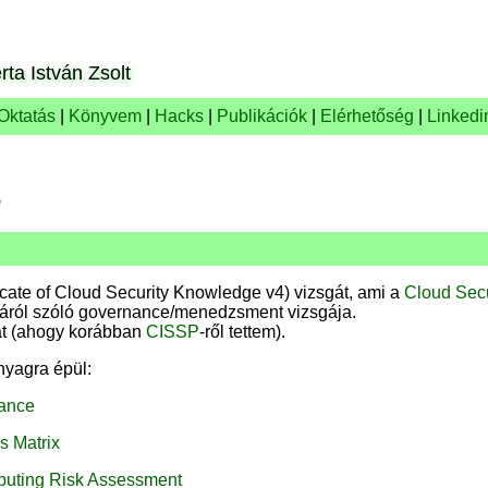
rta István Zsolt
Oktatás
|
Könyvem
|
Hacks
|
Publikációk
|
Elérhetőség
|
Linkedi
e
icate of Cloud Security Knowledge v4) vizsgát, ami a
Cloud Secu
gáról szóló governance/menedzsment vizsgája.
at (ahogy korábban
CISSP
-ről tettem).
yagra épül:
ance
s Matrix
uting Risk Assessment