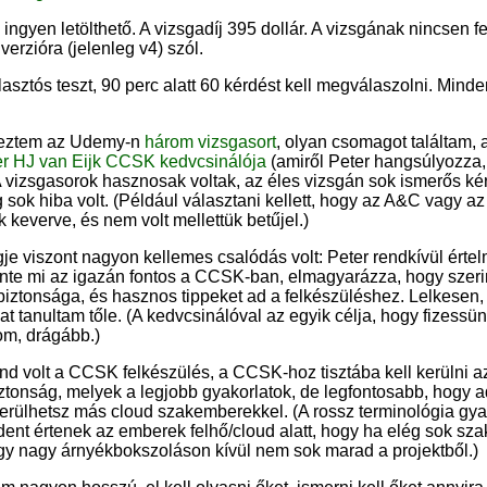
yen letölthető. A vizsgadíj 395 dollár. A vizsgának nincsen fe
verzióra (jelenleg v4) szól.
sztós teszt, 90 perc alatt 60 kérdést kell megválaszolni. Minde
reztem az Udemy-n
három vizsgasort
, olyan csomagot találtam, 
er HJ van Eijk CCSK kedvcsinálója
(amiről Peter hangsúlyozza,
vizsgasorok hasznosak voltak, az éles vizsgán sok ismerős kér
sok hiba volt. (Például választani kellett, hogy az A&C vagy a
 keverve, és nem volt mellettük betűjel.)
gje viszont nagyon kellemes csalódás volt: Peter rendkívül értel
inte mi az igazán fontos a CCSK-ban, elmagyarázza, hogy szeri
biztonsága, és hasznos tippeket ad a felkészüléshez. Lelkesen, 
 tanultam tőle. (A kedvcsinálóval az egyik célja, hogy fizessünk
om, drágább.)
volt a CCSK felkészülés, a CCSK-hoz tisztába kell kerülni azz
biztonság, melyek a legjobb gyakorlatok, de legfontosabb, hogy a
erülhetsz más cloud szakemberekkel. (A rossz terminológia gyak
indent értenek az emberek felhő/cloud alatt, hogy ha elég sok s
egy nagy árnyékbokszoláson kívül nem sok marad a projektből.)