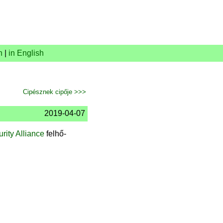
n
|
in English
Cipésznek cipője >>>
2019-04-07
rity Alliance
felhő-