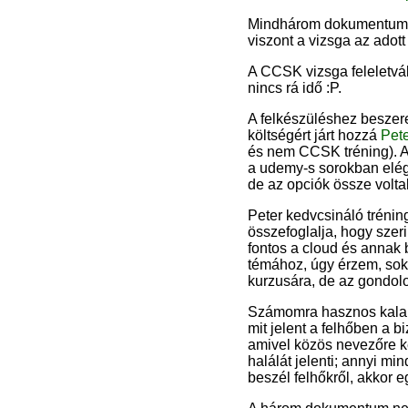
Mindhárom dokumentum ing
viszont a vizsga az adott 
A CCSK vizsga feleletvála
nincs rá idő :P.
A felkészüléshez besze
költségért járt hozzá
Pet
és nem CCSK tréning). A 
a udemy-s sorokban elég 
de az opciók össze voltak
Peter kedvcsináló trénin
összefoglalja, hogy szer
fontos a cloud és annak 
témához, úgy érzem, sokat
kurzusára, de az gondol
Számomra hasznos kaland 
mit jelent a felhőben a 
amivel közös nevezőre k
halálát jelenti; annyi m
beszél felhőkről, akkor 