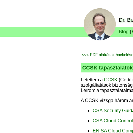
Dr. Be
Blog
|
<<< PDF aláírások hackelés
CCSK tapasztalatok
Letettem a
CCSK
(Certif
szolgáltatások biztonsá
Leírom a tapasztalataim
A CCSK vizsga három an
CSA Security Guid
CSA Cloud Control
ENISA Cloud Comp