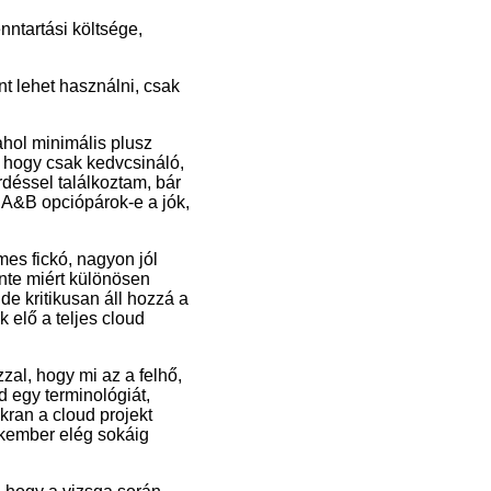
nntartási költsége,
nt lehet használni, csak
ahol minimális plusz
 hogy csak kedvcsináló,
déssel találkoztam, bár
z A&B opciópárok-e a jók,
mes fickó, nagyon jól
nte miért különösen
de kritikusan áll hozzá a
 elő a teljes cloud
al, hogy mi az a felhő,
d egy terminológiát,
ran a cloud projekt
zakember elég sokáig